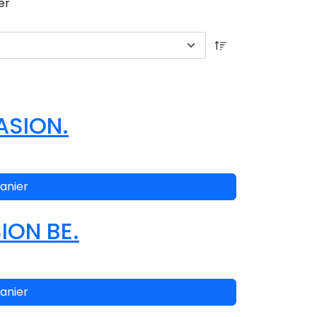
er
ASION.
anier
ION BE.
anier