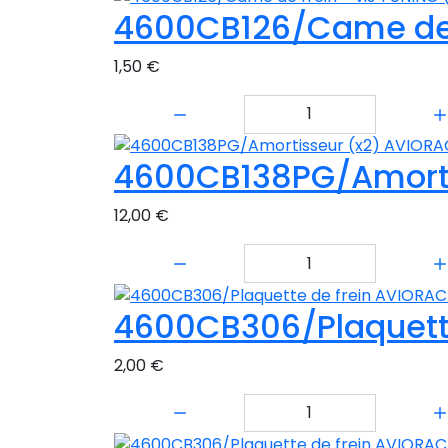
4600CB126/Came de f
1,50 €
Quantité:
4600CB138PG/Amorti
12,00 €
Quantité:
4600CB306/Plaquett
2,00 €
Quantité: