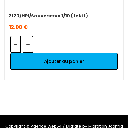
Z120/HPI/Sauve servo 1/10 ( le kit).
12,00 €
Quantité:
Ajouter au panier
Copyright ©
Agence Web54
/ Migrate by
Migration Joomla