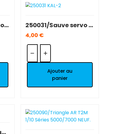
250030/Sauve servo T2M 1/10 Série 5000 1è V NEUF.
250031/Sauve servo complet T2M 1/10 Séries 5000 à 7000 OCCASION BE
4,00 €
Quantité:
Ajouter au
panier
250050/Triangle Supérieur AV T2M 1/10 Série 5000 NEUF.