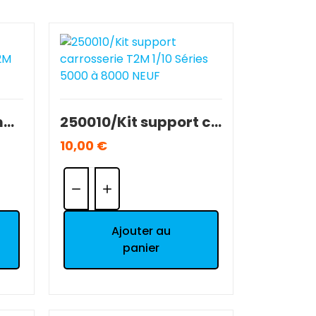
221830/Support amortisseurs AV ou AR T2M Image NEUF.
250010/Kit support carrosserie T2M 1/10 Séries 5000 à 8000 NEUF
10,00 €
Quantité:
Ajouter au
panier