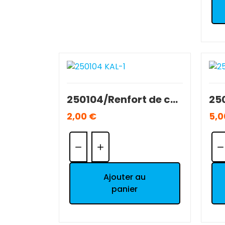
250104/Renfort de cellule T2M 1/10 Séries 5000/7000 OCCASION BE.
2,00 €
5,0
Quantité:
Qua
Ajouter au
panier