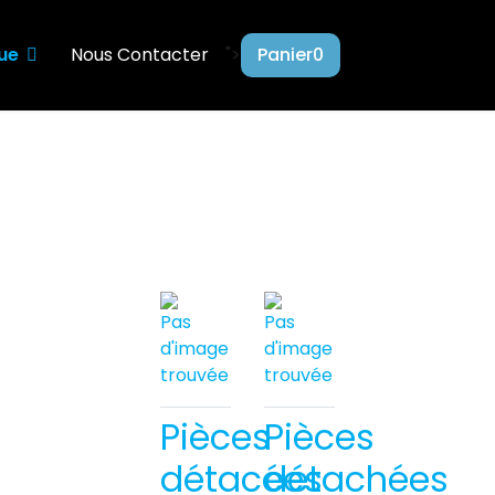
ue
Nous Contacter
">
Panier
0
Pièces
Pièces
détacées
détachées