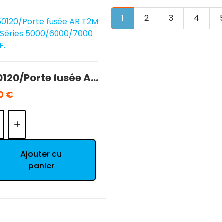
1
2
3
4
250120/Porte fusée AR T2M 1/10 Séries 5000/6000/7000 NEUF.
0 €
ntité:
Ajouter au
panier