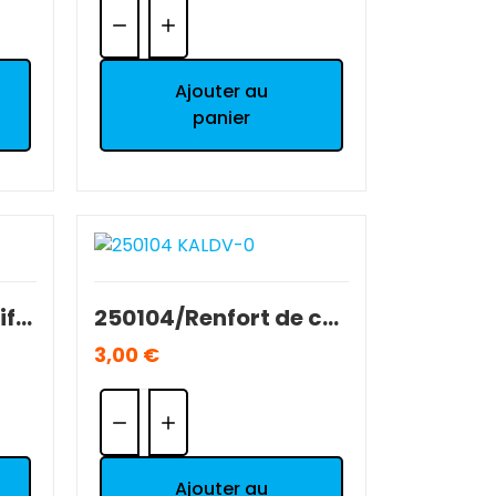
Quantité:
Ajouter au
panier
250100/Carter de diff. AR T2M 1/10 Séries 5000/7000 OCCASION BE.
250104/Renfort de cellule T2M 1/10 Séries 5000/7000 NEUF.
3,00 €
Quantité:
Ajouter au