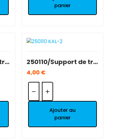
panier
250110/Support de triangles AV T2M 1/10 Séries 5000/7000 OCCASION BE.
250110/Support de triangles AV T2M 1/10 Séries 5000/7000 OCCASION BE.
4,00 €
Quantité:
Ajouter au
panier