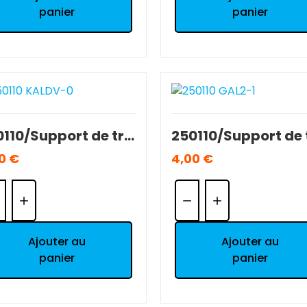
panier
panier
250110/Support de triangles AV T2M 1/10 Séries 5000/7000 NEUF.
0 €
4,00 €
ntité:
Quantité:
Ajouter au
Ajouter au
panier
panier