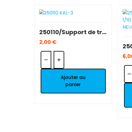
250110/Support de triangles AV T2M 1/10 Séries 5000/7000 OCCASION RUNNER.
2,00 €
Quantité:
6,0
Qua
Ajouter au
panier