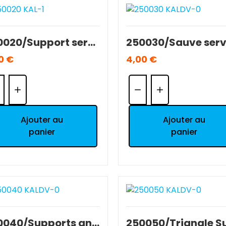
250020/Support servos T2M Séries 5000/7000 OCCASION BE
0 €
4,00 €
ntité:
Quantité:
Ajouter au
Ajouter au
panier
panier
250040/Supports antenne T2M 1/10 NEUF.