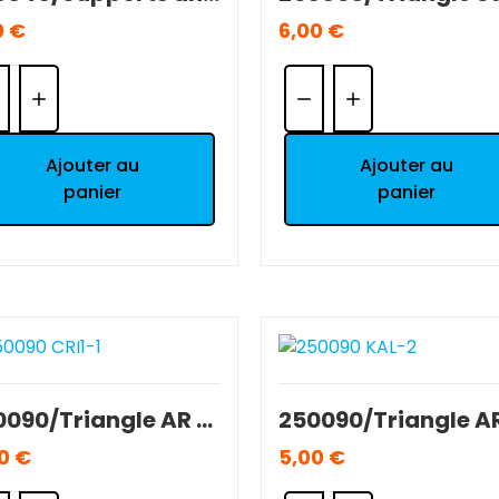
0 €
6,00 €
ntité:
Quantité:
Ajouter au
Ajouter au
panier
panier
250090/Triangle AR T2M 1/10 séries 5000/7000 OCCASION BE.
0 €
5,00 €