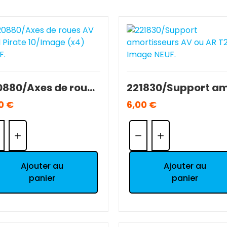
220880/Axes de roues AV T2M Pirate 10/Image (x4) NEUF.
0 €
6,00 €
ntité:
Quantité:
Ajouter au
Ajouter au
panier
panier