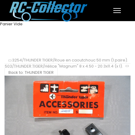
Panier Vide
3254/THUNDER TIGER/Roue en caoutchouc 50 mm (1 paire).
503/THUNDER TIGER/Hélice "Magnum" 8 x 4.50 - 20.3x11.4 (x 1).
Back to: THUNDER TIGER